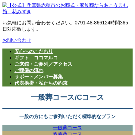
コ
ナ
ン
ビ
テ
ゲ
お気軽にお問い合わせください。
0791-48-8661
24時間365
ン
ー
日対応致します。
ツ
シ
へ
ョ
お問い合わせ
ス
ン
キ
に
安心へのこだわり
ッ
移
ギフト ココマルコ
プ
動
ご来館・ご参列／アクセス
ご葬儀の流れ
サポートメンバー募集
代表挨拶・私たちの約束
一般葬コース/Cコース
一般の方にもご参列いただく標準的なプラン
一般葬コース
親族葬コース